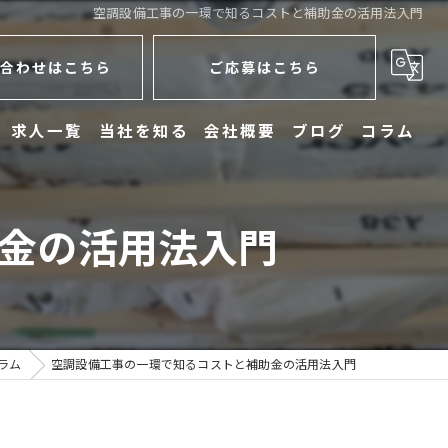
空調設備工事の一環で知るコストと補助金の活用法入門
合わせはこちら
ご応募はこちら
求人一覧
当社を知る
会社概要
ブログ
コラム
未経験
金の活用法入門
学歴不問
働きやすい
電気工事
ラム
空調設備工事の一環で知るコストと補助金の活用法入門
配達員