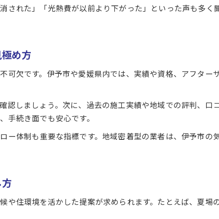
消された」「光熱費が以前より下がった」といった声も多く
空調設備工事の補助金申請から工事完了まで
空調設備工事の費用削減に役立った補助金活用例
空調設備工事で得した補助金のポイントまとめ
見極め方
不可欠です。伊予市や愛媛県内では、実績や資格、アフター
確認しましょう。次に、過去の施工実績や地域での評判、口
、手続き面でも安心です。
ご応募はこちら
ご応募はこちら
ロー体制も重要な指標です。地域密着型の業者は、伊予市の
し方
候や住環境を活かした提案が求められます。たとえば、夏場