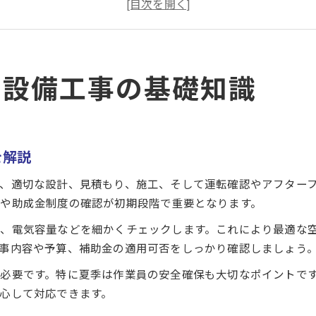
空調設備工事業者を選ぶ際の信頼性の見極め方
空調設備工事における地域特性の活かし方
地域の補助金活用で工事費用を賢く抑える方法
調設備工事の基礎知識
空調設備工事のための補助金制度の基礎知識
補助金申請時に押さえておきたい空調設備工事の条件
空調設備工事と他リフォーム補助金の併用方法
空調設備工事費用を補助金で抑えるための流れ
を解説
空調設備工事の補助金活用で注意するポイント
、適切な設計、見積もり、施工、そして運転確認やアフター
空調設備工事を検討するなら知っておきたい流れ
や助成金制度の確認が初期段階で重要となります。
空調設備工事の事前準備と計画立案の進め方
、電気容量などを細かくチェックします。これにより最適な
空調設備工事の見積もりから契約までの手順
事内容や予算、補助金の適用可否をしっかり確認しましょう
空調設備工事の着工前に確認すべき要点
必要です。特に夏季は作業員の安全確保も大切なポイントで
空調設備工事の現場管理で重視するべき点
心して対応できます。
空調設備工事の完了後に必要な確認ポイント