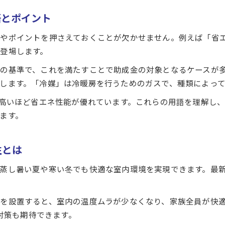
安心と快適をもたらす空調設備工事の選び方
語とポイント
空調設備工事の業者選びで重視すべき基準
空調設備工事の快適性を左右する機器の選定法
やポイントを押さえておくことが欠かせません。例えば「省エ
空調設備工事に適した施工内容の比較ポイント
登場します。
空調設備工事で安心感を得るための確認事項
の基準で、これを満たすことで助成金の対象となるケースが
空調設備工事の失敗を防ぐための注意喚起
します。「冷媒」は冷暖房を行うためのガスで、種類によっ
空調設備工事における見積もり比較のポイント
、高いほど省エネ性能が優れています。これらの用語を理解し
空調設備工事の見積もり項目で押さえるべき点
ます。
空調設備工事の価格差が生じる理由を解説
空調設備工事の見積もりで注意したい落とし穴
性とは
空調設備工事費用の相場感と判断基準
蒸し暑い夏や寒い冬でも快適な室内環境を実現できます。最
空調設備工事の見積もり比較で活用できるコツ
補助金を活かした空調設備工事の事例紹介
を設置すると、室内の温度ムラが少なくなり、家族全員が快
空調設備工事と補助金活用の実際の成功例
の対策も期待できます。
空調設備工事で補助金を有効利用した体験談