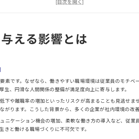
社内環境満足度の実態と調査データの活用法
従業員満足度ランキングから見る社内環境の重要性
職場満足度を高める具体的な方法
に与える影響とは
社内環境を整える効果的な取り組み事例
従業員満足度向上に役立つ社内環境施策
社内環境改善のためのコミュニケーション活性法
ES向上を目指す社内環境の工夫ポイント
由
社内環境満足度アップの実践的なコツ
要素です。なぜなら、働きやすい職場環境は従業員のモチベ
エンゲージメントと社内環境の関係性
厚生、円滑な人間関係の整備が満足度向上に寄与します。
社内環境がエンゲージメント向上を促進
の低下や離職率の増加といったリスクが高まることも見逃せま
エンゲージメントと社内環境の相乗効果
ながります。こうした背景から、多くの企業が社内環境の改
従業員満足度とエンゲージメントの違いに注目
ュニケーション機会の増加、柔軟な働き方の導入など、従業
社内環境満足度が高い企業の特徴とは
生きと働ける職場づくりに不可欠です。
エンゲージメント強化のための社内環境改善策