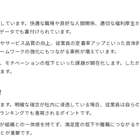
コミュニケーションが満足度向上の鍵に
社内環境とコミュニケーションの好循環
満足度を高める社内コミュニケーション活性化策
しています。快適な職場や良好な人間関係、適切な福利厚生
社内環境が生み出すオープンな対話の効果
データでも裏付けられています。
フィードバック文化が社内環境満足度に貢献
やサービス品質の向上、従業員の定着率アップといった具体
コミュニケーション改善で定着率向上を目指す
ームワークの強化にもつながる事例が増えています。
従業員満足度を支える社内環境の本質
、モチベーションの低下といった課題が顕在化します。した
社内環境の本質が従業員満足度の土台に
ます。
社内環境満足度を左右する5つの要素とは
働きやすい社内環境と成長実感の関連性
響
社内環境の公平性が満足度に与える影響
ます。明確な理念が社内に浸透している場合、従業員は自ら
社内環境満足度向上に必要な評価制度の工夫
ランキングでも重視されるポイントです。
満足度アップへ導く実践的な改善策
が組織との一体感を持てず、満足度の低下や離職につながる
社内環境を改善する具体的なステップを紹介
とが重要です。
従業員満足度向上のためのPDCAサイクル活用