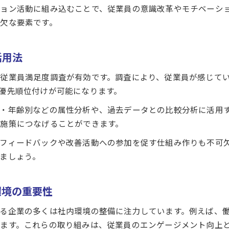
ョン活動に組み込むことで、従業員の意識改革やモチベーシ
社内環境調査を活かした改善策の立案方法
欠な要素です。
事例から学ぶ社内環境満足度アップの工夫
社内環境満足度を高める継続的な取組み
活用法
従業員満足度調査が有効です。調査により、従業員が感じて
優先順位付けが可能になります。
・年齢別などの属性分析や、過去データとの比較分析に活用
施策につなげることができます。
ご応募はこちら
ご応募はこちら
フィードバックや改善活動への参加を促す仕組み作りも不可
ましょう。
環境の重要性
る企業の多くは社内環境の整備に注力しています。例えば、
ます。これらの取り組みは、従業員のエンゲージメント向上