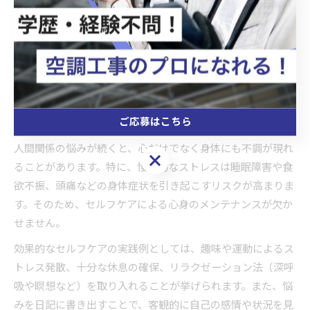
実際に、「職場の人間関係がうまくいかず悩んでいたが、上
司に自分の考えを率直に伝えたことで誤解が解けた」という
体験談も多く、行動を変えることで状況が改善するケースも
あります。人間関係の悩みは避けられないものですが、具体
的な対策を知ることで前向きに解決へ進むことが可能です。
人間関係悩みで心身を守るセルフケア
ご応募はこちら
人間関係の悩みが続くと、心だけでなく身体にも不調が現れ
ご応募はこちら
ることがあります。特に、慢性的なストレスは睡眠障害や食
欲不振、頭痛などの身体症状を引き起こすリスクが高まりま
す。そのため、セルフケアによる心身のメンテナンスが欠か
せません。
効果的なセルフケアの実践例としては、趣味や運動によるス
トレス発散、十分な休息の確保、リラクゼーション法（深呼
吸や瞑想など）を取り入れることが挙げられます。また、悩
みを日記に書き出すことで、客観的に自己の感情や状況を見