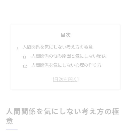
目次
人間関係を気にしない考え方の極意
人間関係の悩み原因と気にしない秘訣
人間関係を気にしない心理の作り方
人間関係ストレスを軽減する思考術
人間関係悩みランキングから学ぶ発想
人間関係を割り切るための実践例
心が軽くなる人間関係悩み対処法
人間関係を気にしない考え方の極
人間関係悩みの具体例と対処ポイント
意
人間関係に悩む心を整える習慣とは
人間関係ストレス相談の活用術紹介