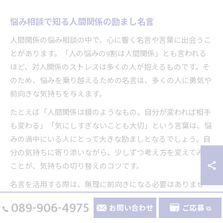
悩み相談で知る人間関係の励まし名言
人間関係の悩み相談の中で、心に響く名言や言葉に出会うこ
とがあります。「人の悩みの9割は人間関係」とも言われる
ほど、対人関係のストレスは多くの人が抱えるものです。そ
のため、悩みを乗り越えるための名言は、多くの人に勇気や
前向きな気持ちを与えます。
たとえば「人間関係は鏡のようなもの。自分が変われば相手
も変わる」「気にしすぎないことも大切」という言葉は、悩
みの渦中にいる人にとって大きな励ましとなるでしょう。自
分の気持ちに寄り添いながら、少しずつ考え方を変えてみる
ことが、気持ちの切り替えのコツです。
名言を活用する際は、無理に前向きになる必要はありませ
ん。自分のペースで気持ちを整え、日々の生活の中で少しず
089-906-4975
お問い合わせ
ご応募
つ実践していくことが、長期的な人間関係の改善につながり