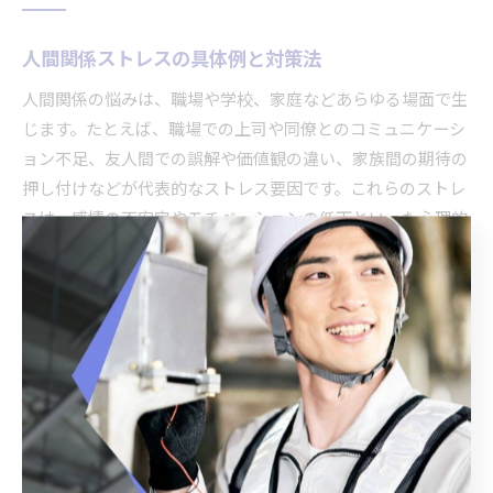
人間関係ストレスの具体例と対策法
人間関係の悩みは、職場や学校、家庭などあらゆる場面で生
じます。たとえば、職場での上司や同僚とのコミュニケーシ
ョン不足、友人間での誤解や価値観の違い、家族間の期待の
押し付けなどが代表的なストレス要因です。これらのストレ
スは、感情の不安定やモチベーションの低下といった心理的
影響をもたらし、日常生活に悪影響を及ぼします。
対策法としては、まず「相手の立場を理解する」ことが重要
です。相手の意図や背景を知ることで、過度な思い込みや誤
解を減らすことができます。さらに、ストレスを感じたとき
は、信頼できる人に相談したり、距離を置くことで感情を整
理するのも有効です。具体的には、定期的なコミュニケーシ
ョンの見直しや、相手への期待値を調整することが現実的な
アプローチとなります。