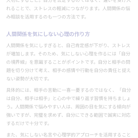
大切にすること。自分を否定するのではなく、違いを受け入
人間関係悩み相談から学ぶ共感の力
れることで、ストレスの軽減につながります。人間関係の悩
人間関係悩み相談で得る共感の重要性
み相談を活用するのも一つの方法です。
人間関係悩みを話すことで心が軽くなる
人間関係の悩み事例から学ぶ共感力
人間関係を気にしない心理の作り方
人間関係悩み相談で安心感を得る方法
人間関係を気にしすぎると、自己肯定感が下がり、ストレス
悩み相談で知る人間関係の励まし名言
が増加します。そのため、気にしない心理を作るには「自分
悩みを手放す人間関係の割り切り術
の境界線」を意識することがポイントです。自分と相手の問
人間関係の悩みを割り切る思考のコツ
題を切り分けて考え、相手の感情や行動を自分の責任と捉え
ない姿勢が大切です。
職場の人間関係割り切り方の実践例
人間関係の悩みと距離感の調整法
具体的には、相手の言動に一喜一憂するのではなく、「自分
人間関係で執着しない割り切り術解説
は自分、相手は相手」と心の中で繰り返す習慣を持ちましょ
う。人間関係で悩みやすい人は、周囲の目を気にする傾向が
人間関係悩みランキングに惑わされない心
強いですが、完璧を求めず、自分にできる範囲で誠実に対応
するだけで十分です。
また、気にしない名言や心理学的アプローチを活用すること