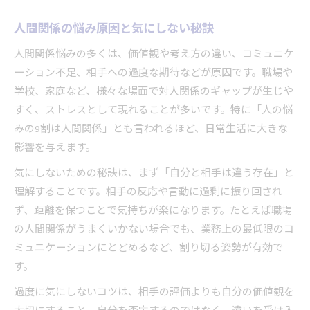
人間関係が辛い時の気持ち切替術
人間関係の悩み原因と気にしない秘訣
人間関係悩み相談から得る安心感
人間関係悩みの多くは、価値観や考え方の違い、コミュニケ
ストレス解消に役立つ人間関係のヒント
ーション不足、相手への過度な期待などが原因です。職場や
人間関係ストレスの具体例と対策法
学校、家庭など、様々な場面で対人関係のギャップが生じや
人間関係悩みで心身を守るセルフケア
すく、ストレスとして現れることが多いです。特に「人の悩
職場の人間関係悩み緩和のヒント集
みの9割は人間関係」とも言われるほど、日常生活に大きな
人間関係ストレスに強くなるコツ
影響を与えます。
人間関係の悩み相談で得るヒント
気にしないための秘訣は、まず「自分と相手は違う存在」と
職場の人間関係で悩む時の乗り越え方
理解することです。相手の反応や言動に過剰に振り回され
職場の人間関係を気にしない方法解説
ず、距離を保つことで気持ちが楽になります。たとえば職場
の人間関係がうまくいかない場合でも、業務上の最低限のコ
人間関係悩みが多い職場の特徴と対応
ミュニケーションにとどめるなど、割り切る姿勢が有効で
人間関係悩み相談が役立つ職場実例
す。
職場の人間関係を割り切る考え方とは
過度に気にしないコツは、相手の評価よりも自分の価値観を
職場人間関係ストレス軽減の実践法