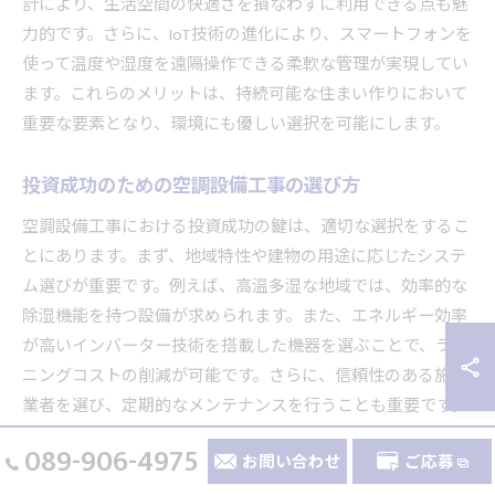
計により、生活空間の快適さを損なわずに利用できる点も魅
力的です。さらに、IoT技術の進化により、スマートフォンを
使って温度や湿度を遠隔操作できる柔軟な管理が実現してい
ます。これらのメリットは、持続可能な住まい作りにおいて
重要な要素となり、環境にも優しい選択を可能にします。
投資成功のための空調設備工事の選び方
空調設備工事における投資成功の鍵は、適切な選択をするこ
とにあります。まず、地域特性や建物の用途に応じたシステ
ム選びが重要です。例えば、高温多湿な地域では、効率的な
除湿機能を持つ設備が求められます。また、エネルギー効率
が高いインバーター技術を搭載した機器を選ぶことで、ラン
ニングコストの削減が可能です。さらに、信頼性のある施工
業者を選び、定期的なメンテナンスを行うことも重要です。
これにより、設備の長寿命化と効率維持が実現し、投資の効
089-906-4975
お問い合わせ
ご応募
果を最大化できます。最新技術の導入を検討することで、未