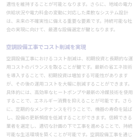
適性を維持することが可能となります。さらに、地域の電力
空調設備工事で未来のニーズに応える
供給状況や電力料金の変動に対応した柔軟なシステム設計
空調設備工事の投資で快適な未来を
は、未来の不確実性に備える重要な要素です。持続可能な社
快適な生活を実現する空調設備工事
会の実現に向けて、最適な設備選定が鍵となります。
空調設備工事で未来の快適さを手に入れる
空調設備工事の快適性を追求する
空調設備工事でコスト削減を実現
空調設備工事がもたらす生活の変化
空調設備工事におけるコスト削減は、初期投資と長期的な運
空調設備工事で暮らしをもっと快適に
用コストのバランスを取ることが鍵です。最新の省エネ技術
未来を豊かにする空調設備工事の力
を導入することで、初期投資は増加する可能性があります
が、その後の運用コストを大幅に削減することができます。
空調設備工事の賢い投資ポイント
具体的には、高効率なヒートポンプや最新の冷媒技術を使用
資産価値を高める空調設備工事のコツ
することで、エネルギー消費を抑えることが可能です。さら
空調設備工事の投資効果を最大化
に、定期的なメンテナンスを行うことで、機器の寿命を延ば
空調設備工事で得られるメリットとは
し、設備の更新頻度を低減することができます。信頼できる
投資成功のための空調設備工事の選び方
業者を選定し、適切な計画の下で工事を進めることで、持続
空調設備工事の賢い投資判断とは
可能な生活環境を築くことが可能です。空調設備工事を通じ