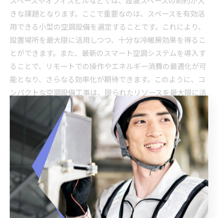
スペースやオフィスビルなどでは、設置スペースの制約が大
きな課題となります。ここで重要なのは、スペースを有効活
用できる小型の空調設備を選定することです。これにより、
設置場所を最大限に活用しつつ、十分な冷暖房効果を得るこ
とができます。また、最新のスマート空調システムを導入す
ることで、リモートでの操作やエネルギー消費の最適化が可
能となり、さらなる効率化が期待できます。このように、コ
ンパクトな空調設備工事は、限られたリソースを最大限に活
かすための賢い選択肢となります。
空調設備工事の費用対効果を検証する
空調設備工事における費用対効果を検証することは、投資を
最大限に活かすために重要です。まず、初期投資と運用コス
トを正確に把握することが求められます。例えば、高効率な
空調システムを導入することで、初期費用は高くなるかもし
れませんが、長期的なエネルギー消費の削減が期待できま
す。また、システムのメンテナンスや寿命を考慮すること