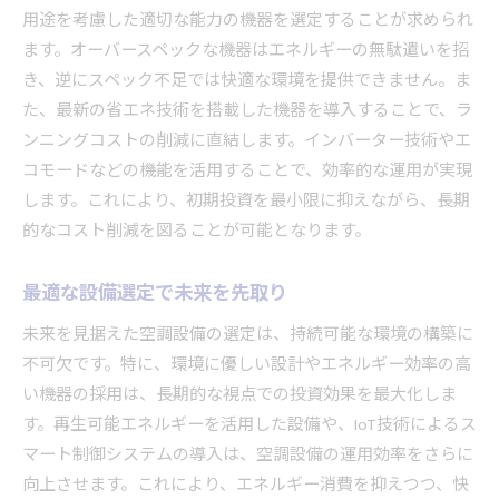
空調設備工事の市場動向を読む
用途を考慮した適切な能力の機器を選定することが求められ
未来志向の空調設備工事で差をつける
ます。オーバースペックな機器はエネルギーの無駄遣いを招
空調設備工事の効率的な投資戦略
き、逆にスペック不足では快適な環境を提供できません。ま
空調設備工事の投資でリスクを抑える
た、最新の省エネ技術を搭載した機器を導入することで、ラ
ンニングコストの削減に直結します。インバーター技術やエ
コンパクトな空調設備工事の活用法
コモードなどの機能を活用することで、効率的な運用が実現
空調設備工事の費用対効果を検証する
します。これにより、初期投資を最小限に抑えながら、長期
知っておきたい投資戦略の基本
的なコスト削減を図ることが可能となります。
空調設備工事で持続可能な社会を築く
空調設備工事の投資プランを立てる
最適な設備選定で未来を先取り
最新技術で空調設備工事に投資
未来を見据えた空調設備の選定は、持続可能な環境の構築に
最新技術が空調設備工事に与える影響
不可欠です。特に、環境に優しい設計やエネルギー効率の高
革新的な技術で空調設備工事を進化
い機器の採用は、長期的な視点での投資効果を最大化しま
空調設備工事の技術革新を追う
す。再生可能エネルギーを活用した設備や、IoT技術によるス
空調設備工事の未来を形作る技術
マート制御システムの導入は、空調設備の運用効率をさらに
向上させます。これにより、エネルギー消費を抑えつつ、快
空調設備工事におけるAIの活用法