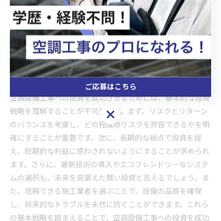
で、トータルコストを抑えることが可能です。さらに、地域
の気候条件に適した設備を選ぶことで、費用対効果をさらに
高めることができます。これにより、持続可能な運用が実現
し、長期的な経済的利益を得ることができるでしょう。
知っておきたい投資戦略の基本
ご応募はこちら
空調設備工事への投資を成功させるためには、基本的な投資
戦略を理解することが不可欠です。まず、リスクとリターン
ご応募はこちら
のバランスを考慮し、どの程度のリスクを許容できるかを明
確にすることが重要です。次に、長期的な視点で投資を捉
え、短期的な利益に惑わされないようにすることが求められ
ます。さらに、最新技術の導入やエコフレンドリーなシステ
ムの選択も、未来を見据えた賢い投資と言えるでしょう。ま
た、信頼できる施工業者を選ぶことで、設備の品質を確保
し、将来的なトラブルを未然に防ぐことができます。これら
の基本戦略を踏まえることで、空調設備工事への投資を成功