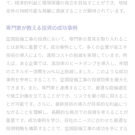
空調設備工事で未来の資産を築く
て、経済的利益と環境保護の両立を目指すことができ、地域
全体の持続可能な発展に貢献することが期待されています。
空調設備工事における未来の展望
未来を見越した空調設備工事の計画
専門家が教える投資の成功事例
空調設備工事の将来性を考察する
空調設備工事の投資において、専門家の意見を取り入れるこ
空調設備工事の未来を見据えた戦略
とは非常に重要です。成功事例として、多くの企業が省エネ
空調設備工事で未来をデザインする
技術の導入により、運用コストの削減を実現しています。例
空調設備工事の未来予測と対策
えば、ある企業では、高効率のヒートポンプを導入し、年間
空調設備工事が未来社会に与える影響
のエネルギー消費を20%以上削減しました。このような成功
空調設備工事の投資を成功させる秘訣
事例を参考にすることで、空調設備工事の投資効果を最大化
失敗しない空調設備工事の選び方
できます。また、専門家と連携することで、最適な設備選定
空調設備工事で成功するための準備
や施工計画を立てることができ、リスクを最小限に抑えるこ
とが可能です。さらに、最新技術の導入が将来的な利益につ
空調設備工事の投資で失敗を防ぐ
ながることを理解し、長期的な視点での投資を考えることが
空調設備工事の成功事例から学ぶ
重要です。成功事例を学び、自社のニーズに合わせた最適な
空調設備工事の投資で利益を生み出す
投資戦略を構築することで、空調設備工事の成功を手にする
空調設備工事の投資で確実な成功を