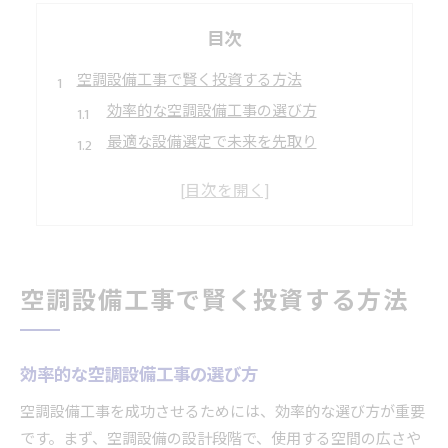
目次
空調設備工事で賢く投資する方法
効率的な空調設備工事の選び方
最適な設備選定で未来を先取り
空調設備工事でコスト削減を実現
専門家が教える投資の成功事例
空調設備工事の長期的な利益を考える
投資効果を最大化するための秘訣
空調設備工事で賢く投資する方法
未来を見据えた空調設備工事の選び方
持続可能な空調設備工事のポイント
未来を支える空調設備工事の基準
効率的な空調設備工事の選び方
空調設備工事で環境に優しい選択を
空調設備工事を成功させるためには、効率的な選び方が重要
新技術導入で省エネを実現する方法
です。まず、空調設備の設計段階で、使用する空間の広さや