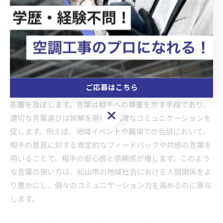
信する側もそれぞれの立場から学び合うことで、個々のコミ
ュニケーションスキルが向上します。フィードバックによっ
て生まれるオープンなコミュニケーションは、地域全体の一
体感を高める効果があります。
言葉の選び方がもたらす影響
ご応募はこちら
松山市で良好な人間関係を築くには、言葉の選び方が大きな
影響を及ぼします。言葉は相手への尊重を示す手段であり、
ご応募はこちら
適切な言葉選びは誤解を避け、円滑なコミュニケーションを
促します。例えば、地域イベントや職場での会話において、
相手の意見に対する肯定的なフィードバックや共感の言葉を
用いることで、相手の安心感と信頼感が増します。このよう
な言葉の使い方は、松山市の地域社会における人間関係をよ
り豊かにし、個々のコミュニケーション力を高めるのに寄与
します。