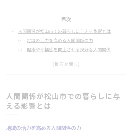
目次
人間関係が松山市での暮らしに与える影響とは
地域の活力を高める人間関係の力
健康や幸福感を向上させる良好な人間関係
人間関係が教育環境に与える影響
多様性理解と人間関係の深化
社会参加意識と人間関係の関連性
孤立を防ぐためのコミュニティ構築
人間関係が松山市での暮らしに与
地域イベント参加で広がる人間関係の輪
える影響とは
地元フェスティバルがもたらす交流の機会
ボランティア活動で築く人間関係
イベント参加が生む新たな出会い
地域の活力を高める人間関係の力