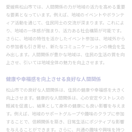
地域文化を学びながらの人間関係構築
愛媛県松山市では、人間関係の力が地域の活力を高める重要
スポーツイベントとチームワークの重要性
な要素となっています。例えば、地域のイベントやボランテ
音楽フェスを通じた世代間の交流
ィア活動を通じて、住民同士の交流が深まります。これによ
松山市での人間関係改善に役立つコミュニケーショ
り、地域の一体感が強まり、活力ある社会構築が可能です。
ンスキル
さらに、地域の特性を活かしたイベント参加は、地域外から
積極的傾聴で築く信頼関係
の参加者も引き寄せ、新たなコミュニケーションの機会を生
共感力を高めるコミュニケーションのテクニッ
み出します。人間関係が豊かな地域は、住民の生活の質を向
ク
上させ、引いては地域全体の魅力を向上させます。
フィードバックを通じた関係の深化
健康や幸福感を向上させる良好な人間関係
言葉の選び方がもたらす影響
ノンバーバルコミュニケーションの効果
松山市での良好な人間関係は、住民の健康や幸福感を大きく
向上させます。健康的な人間関係は、心の安定やストレスの
異文化理解を助けるコミュニケーション方法
軽減を促進し、結果として身体の健康にも良い影響を与えま
職場環境での人間関係構築の重要性とその方法
す。例えば、地域のサポートグループや趣味のクラブに参加
職場での人間関係が業務効率に与える影響
することで、信頼関係を築き、日常生活にポジティブな影響
チームワークを促進するためのコミュニケーシ
を与えることができます。さらに、共通の趣味や興味を持つ