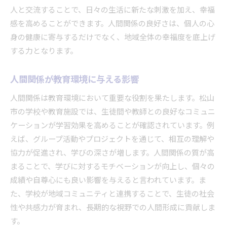
ョン
人と交流することで、日々の生活に新たな刺激を加え、幸福
対話の場を作るリーダーシップの役割
感を高めることができます。人間関係の良好さは、個人の心
職場の多様性が生むクリエイティビティ
身の健康に寄与するだけでなく、地域全体の幸福度を底上げ
フィードバック文化の形成とそのメリット
する力となります。
職場のトラブルを未然に防ぐ方法
人間関係が教育環境に与える影響
松山市で深まる地域コミュニティの絆と人間関係
地域密着型の活動が人々を結ぶ
人間関係は教育環境において重要な役割を果たします。松山
市の学校や教育施設では、生徒間や教師との良好なコミュニ
コミュニティスペースの活用で広がる交流
ケーションが学習効果を高めることが確認されています。例
世代を超えた協力関係の形成
えば、グループ活動やプロジェクトを通じて、相互の理解や
地域コミュニティが地域社会に与える影響
協力が促進され、学びの深さが増します。人間関係の質が高
共同プロジェクトが生む絆の強化
まることで、学びに対するモチベーションが向上し、個々の
共通の目標がもたらす団結力
成績や自尊心にも良い影響を与えると言われています。ま
心の通った交流がもたらす地域社会の発展
た、学校が地域コミュニティと連携することで、生徒の社会
感謝の気持ちを伝える大切さ
性や共感力が育まれ、長期的な視野での人間形成に貢献しま
す。
住民同士の相互理解が地域を支える