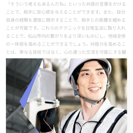
「そういう考えもあるんだね」といった共感の言葉をかける
ことで、相手に安心感を与えることができます。また、自分
自身の経験を適度に開示することで、相手との距離を縮める
ことが可能です。これらのテクニックを日常生活に取り入れ
ることで、松山市内の繋がりをより深いものにし、地域全体
の一体感を高めることができるでしょう。共感力を高めるこ
とは、単なる技術ではなく、心の通った交流を可能にする鍵
となります。
フィードバックを通じた関係の深化
松山市において、フィードバックは人間関係を深化させるた
めの強力なツールです。職場や地域活動でのフィードバック
を通じて、お互いの理解を深め、信頼関係を築くことができ
ます。具体的には、定期的なフィードバックセッションを設
けることで、意見交換が活発化し、課題を迅速に解決するこ
とが可能になります。また、フィードバックを受ける側も発