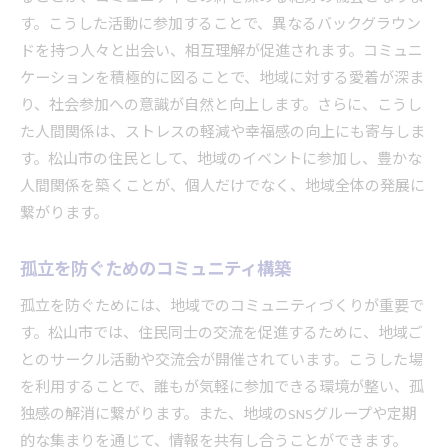
問題解決に向けた具体的な方法
す。こうした活動に参加することで、異なるバックグラウン
ストレス軽減を目的とした支援制度
ドを持つ人々と出会い、相互理解が促進されます。コミュニ
プライバシーを守る相談の仕組み
ケーションを積極的に図ることで、地域に対する愛着が深ま
相談によって変わる人間関係の質
り、社会参加への意識が自然と向上します。さらに、こうし
た人間関係は、ストレスの軽減や幸福感の向上にも寄与しま
す。松山市の住民として、地域のイベントに参加し、豊かな
人間関係を築くことが、個人だけでなく、地域全体の発展に
繋がります。
孤立を防ぐためのコミュニティ構築
孤立を防ぐためには、地域でのコミュニティづくりが重要で
す。松山市では、住民同士の交流を促進するために、地域ご
とのサークル活動や交流会が開催されています。こうした場
を利用することで、誰もが気軽に参加できる環境が整い、孤
独感の解消に繋がります。また、地域のSNSグループや定期
的な集まりを通じて、情報を共有し合うことができます。