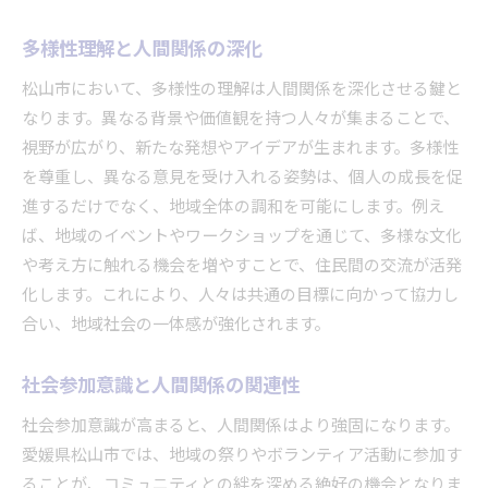
協力と信頼が築く持続可能な社会
多様性理解と人間関係の深化
地域活性化に必要な交流の質
松山市において、多様性の理解は人間関係を深化させる鍵と
安心感を提供する人間関係
なります。異なる背景や価値観を持つ人々が集まることで、
地域の課題解決に向けた連携の重要性
視野が広がり、新たな発想やアイデアが生まれます。多様性
人権尊重が人間関係に与えるポジティブな影響
を尊重し、異なる意見を受け入れる姿勢は、個人の成長を促
多様性を尊重する社会がもたらす利点
進するだけでなく、地域全体の調和を可能にします。例え
人権意識が醸成する公正なコミュニティ
ば、地域のイベントやワークショップを通じて、多様な文化
教育が人権意識向上に果たす役割
や考え方に触れる機会を増やすことで、住民間の交流が活発
差別をなくすための地域の取り組み
化します。これにより、人々は共通の目標に向かって協力し
合い、地域社会の一体感が強化されます。
人権尊重が生む信頼関係の基盤
意見交換が促進する人間関係の深化
社会参加意識と人間関係の関連性
相談窓口活用で解消する人間関係の悩み
社会参加意識が高まると、人間関係はより強固になります。
相談窓口の利用がもたらす安心感
愛媛県松山市では、地域の祭りやボランティア活動に参加す
専門家によるアドバイスの重要性
ることが、コミュニティとの絆を深める絶好の機会となりま