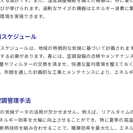
える設計です。また、湿度調整機能を備えた機器は、特に夏
過去のトラブルから学ぶ失敗しない設備選び
びが挙げられます。過剰なサイズの機器はエネルギー浪費に
地域住民から得たフィードバックを活かした空調設計
環境を実現できます。
松山市特有の気候に合った空調設備工事で快適さを実現
高温多湿な気候に適した空調設備の選定ポイント
間スケジュール
台風対策を考慮した空調設置の工夫
スケジュールは、地域の特徴的な気候に基づいて計画されま
冬季の寒さ対策に優れた設備の特徴
する必要があります。春には、空調設備の点検やメンテナン
湿度管理が重要な松山市での施工例
整やフィルターの交換を済ませ、快適な室内環境を整えてお
気候データに基づく快適な空調環境の構築
。年間を通した計画的な工事とメンテナンスにより、エネル
快適性を追求した空調工事の成功事例
エネルギー効率を高める空調設備の最新技術を松山市で解説
最新の省エネ技術が空調設備に与える影響
空調管理手法
エネルギー効率を高めるための革新的技術とは
有の気候データの活用が欠かせません。例えば、リアルタイム
スマート空調システムの導入メリット
ネルギー効率を大幅に向上させることができ、特に夏季の高
最新技術を活用した電力消費の最適化
断熱技術を組み合わせることで、暖房効率を最大化し、エネ
松山市での実践的なエネルギー効率改善事例