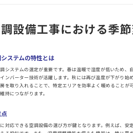
季節性アレルギーを考慮した空調設備の工事事例
四季に応じた空調メンテナンスの必要性と方法
空調設備工事における季節
空調設備工事の省エネ技術が愛媛県松山市で注目される理由
松山市での電力消費を削減する最新技術
地域特性を活かした省エネ事例の紹介
省エネルギーとコスト削減を両立するためのポイント
調システムの特性とは
持続可能な未来に向けた空調設備の役割
調システムの選定が重要です。春は温暖で湿度が低いため、
松山市におけるエネルギー効率向上の取り組み
インバーター技術が活躍します。秋には再び温度が下がり始
環境に優しい空調工事の選択肢とその利点
房を取り入れることで、特定エリアを効率よく暖めることが
地域特性に適した空調設備選定のコツと成功事例
維持につながります。
松山市の気候と建物特性を考慮した空調選び
地域特有の要求に応える設備選定のポイント
意点
成功事例から学ぶ空調工事の重要性
に対応できる空調設備の選び方が鍵となります。例えば、安
地元企業が提案する最適な空調設備の特徴