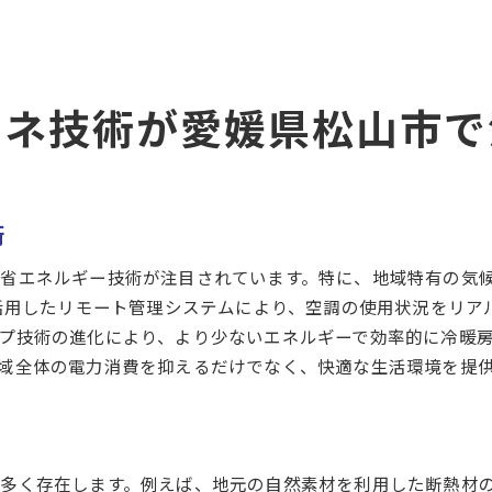
選定ミスを防ぐためのチェックリスト
松山市での空調設備工事における省エネと快適性の両立
エネルギー効率と快適性を両立する設備選定のコツ
エネ技術が愛媛県松山市で
松山市での快適性を重視した省エネ事例
省エネルギーを実現するための実践的アプローチ
快適性を犠牲にしない省エネ対策の実例
住まいの快適さを保ちながら電力消費を削減する方法
術
実際の設置事例から学ぶ省エネと快適性の両立
省エネルギー技術が注目されています。特に、地域特有の気
を活用したリモート管理システムにより、空調の使用状況をリ
プ技術の進化により、より少ないエネルギーで効率的に冷暖
域全体の電力消費を抑えるだけでなく、快適な生活環境を提
多く存在します。例えば、地元の自然素材を利用した断熱材