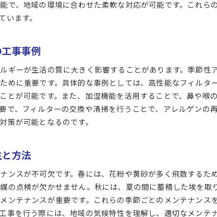
能で、地域の環境に合わせた柔軟な対応が可能です。これら
新技術による空調設備の長寿命化戦略
ています。
愛媛県での空調設備工事が地域社会に与える影響とは
地域経済に貢献する空調設備工事の意義
の工事事例
地域住民の生活品質向上に寄与する設備工事
ルギーが生活の質に大きく影響することがあります。季節性
環境保護と地域発展を両立させる事例
ために重要です。具体的な事例としては、高性能なフィルタ
地域コミュニティとの協働による持続可能な施工
ことが可能です。また、加湿機能を活用することで、鼻や喉
空調工事が地域のライフスタイルに与える変化
要で、フィルターの交換や清掃を行うことで、アレルゲンの
地域密着型の施工がもたらす信頼と安心
対策が可能となるのです。
ご応募はこちら
ご応募はこちら
空調設備選びのポイント愛媛県松山市での実践例
地元企業が支持する空調ブランドとモデル
性と方法
松山市の住宅に最適な空調設備の選定方法
ナンスが不可欠です。春には、花粉や黄砂が多く飛散するた
費用対効果を重視した設備選びの秘訣
媒の点検が欠かせません。秋には、夏の間に蓄積した埃を取
地元の特性を熟知した業者選びのポイント
メンテナンスが重要です。これらの季節ごとのメンテナンス
住環境に配慮した空調設備の選定事例
工事を行う際には、地域の気候特性を理解し、適切なメンテ