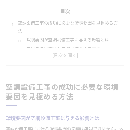
目次
空調設備工事の成功に必要な環境要因を見極める方
法
環境要因が空調設備工事に与える影響とは
気候条件に応じた空調設備の選定方法
建物の特性に基づく設備計画
環境配慮型空調システム導入のメリット
工事現場の環境リスク評価
省エネ基準に基づく設計戦略
空調設備工事の成功に必要な環境
技術的な視点から見る空調設備工事の効率化
要因を見極める方法
最新技術を活用した施工方法
BIMを用いた高度な設計・施工管理
環境要因が空調設備工事に与える影響とは
IoT技術による設備管理の最適化
空調設備工事における環境要因の影響は無視できません。地