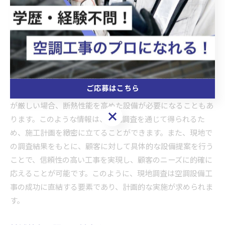
長期的な信頼関係を築くことが可能となります。
現地調査を活かした設備提案
空調設備工事において、現地調査は成功の鍵を握る重要なス
テップです。施工前に十分な現地調査を行うことで、建物の
構造や使用状況、周囲の環境を把握し、最適な空調システム
ご応募はこちら
の選定が可能となります。例えば、特定の地域では冬の寒さ
が厳しい場合、断熱性能を高めた設備が必要になることもあ
ご応募はこちら
ります。このような情報は、現地調査を通じて得られるた
め、施工計画を緻密に立てることができます。また、現地で
の調査結果をもとに、顧客に対して具体的な設備提案を行う
ことで、信頼性の高い工事を実現し、顧客のニーズに的確に
応えることが可能です。このように、現地調査は空調設備工
事の成功に直結する要素であり、計画的な実施が求められま
す。