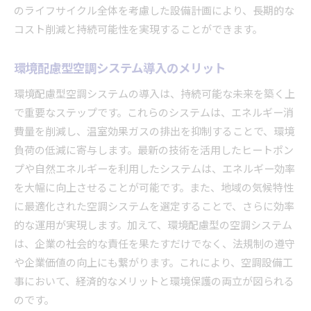
のライフサイクル全体を考慮した設備計画により、長期的な
効率的なチームビルディングの手法
コスト削減と持続可能性を実現することができます。
プロジェクトの進捗管理ツールの活用法
顧客満足度を高めるための取り組み
環境配慮型空調システム導入のメリット
空調設備工事の段階別に見る重要ポイントの解説
環境配慮型空調システムの導入は、持続可能な未来を築く上
計画段階での重要チェックポイント
で重要なステップです。これらのシステムは、エネルギー消
設計段階での留意点と改善策
費量を削減し、温室効果ガスの排出を抑制することで、環境
施工段階での効率化対策
負荷の低減に寄与します。最新の技術を活用したヒートポン
試運転時の重要検証項目
プや自然エネルギーを利用したシステムは、エネルギー効率
を大幅に向上させることが可能です。また、地域の気候特性
完了後のフォローアップ手順
に最適化された空調システムを選定することで、さらに効率
各段階での問題予測と解決法
的な運用が実現します。加えて、環境配慮型の空調システム
地域ニーズを反映した空調設備工事のアプローチ法
は、企業の社会的な責任を果たすだけでなく、法規制の遵守
地域住民との連携によるプロジェクト推進
や企業価値の向上にも繋がります。これにより、空調設備工
地域特化型サービスの開発と実施
事において、経済的なメリットと環境保護の両立が図られる
顧客フィードバックを活かした改善提案
のです。