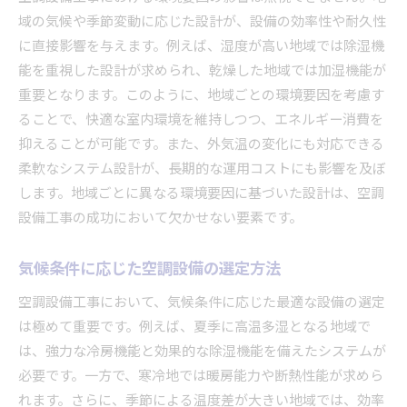
省エネ型設備の選定基準
域の気候や季節変動に応じた設計が、設備の効率性や耐久性
施工効率を上げるための技術革新
に直接影響を与えます。例えば、湿度が高い地域では除湿機
メンテナンス性を考慮した設備設計
能を重視した設計が求められ、乾燥した地域では加湿機能が
地域の特性に応じた空調設備工事の提案力を高める
重要となります。このように、地域ごとの環境要因を考慮す
地域の気候特性を活かした提案
ることで、快適な室内環境を維持しつつ、エネルギー消費を
文化的背景を考慮した設備計画
抑えることが可能です。また、外気温の変化にも対応できる
柔軟なシステム設計が、長期的な運用コストにも影響を及ぼ
地域ニーズに基づくカスタマイズ戦略
します。地域ごとに異なる環境要因に基づいた設計は、空調
現地調査を活かした設備提案
設備工事の成功において欠かせない要素です。
地域特有の課題に対応するソリューション
地域のエネルギー政策との整合性
気候条件に応じた空調設備の選定方法
施工計画の段階で考慮すべき空調設備工事の要素と
空調設備工事において、気候条件に応じた最適な設備の選定
は
は極めて重要です。例えば、夏季に高温多湿となる地域で
スケジュール管理とリスク評価
は、強力な冷房機能と効果的な除湿機能を備えたシステムが
予算設定とコスト管理のポイント
必要です。一方で、寒冷地では暖房能力や断熱性能が求めら
施工順序の最適化とその効果
れます。さらに、季節による温度差が大きい地域では、効率