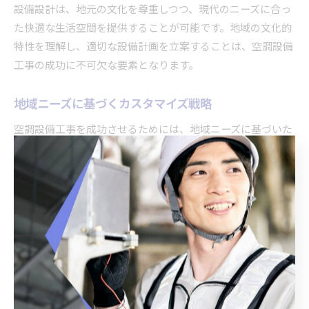
設備設計は、地元の文化を尊重しつつ、現代のニーズに合っ
た快適な生活空間を提供することが可能です。地域の文化的
特性を理解し、適切な設備計画を立案することは、空調設備
工事の成功に不可欠な要素となります。
地域ニーズに基づくカスタマイズ戦略
空調設備工事を成功させるためには、地域ニーズに基づいた
カスタマイズ戦略が不可欠です。地域の気候条件や文化的背
景を理解し、住民の具体的な要望を反映することで、最適な
空調システムを提案できます。例えば、ある地域では湿度の
高い夏に対応した高効率の除湿機能を備えたシステムが求め
られるかもしれません。そのため、事前に住民の声を収集
し、地域特有の課題に対応した仕様を設計することが重要で
す。また、地域密着型の施工業者と連携することで、地域に
根ざしたサポート体制を構築し、工事後のアフターケアも充
実させることができます。これにより、顧客満足度を高め、