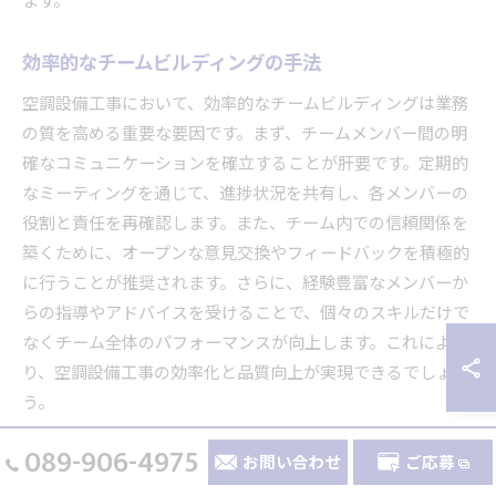
ます。
効率的なチームビルディングの手法
空調設備工事において、効率的なチームビルディングは業務
の質を高める重要な要因です。まず、チームメンバー間の明
確なコミュニケーションを確立することが肝要です。定期的
なミーティングを通じて、進捗状況を共有し、各メンバーの
役割と責任を再確認します。また、チーム内での信頼関係を
築くために、オープンな意見交換やフィードバックを積極的
に行うことが推奨されます。さらに、経験豊富なメンバーか
らの指導やアドバイスを受けることで、個々のスキルだけで
なくチーム全体のパフォーマンスが向上します。これによ
り、空調設備工事の効率化と品質向上が実現できるでしょ
う。
089-906-4975
プロジェクトの進捗管理ツールの活用法
お問い合わせ
ご応募