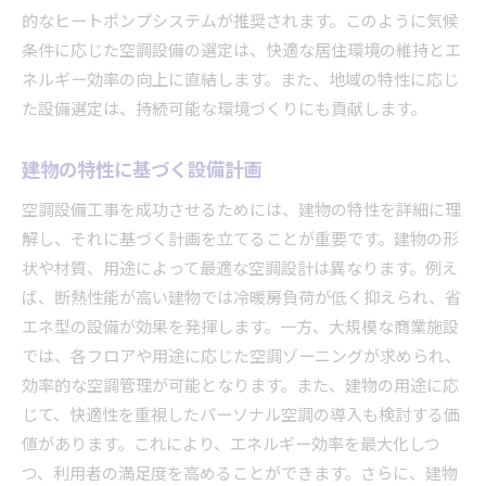
施工時に考慮すべき法規制
的なヒートポンプシステムが推奨されます。このように気候
安全管理と品質保証の重要性
条件に応じた空調設備の選定は、快適な居住環境の維持とエ
ネルギー効率の向上に直結します。また、地域の特性に応じ
施工後のアフターケア計画
た設備選定は、持続可能な環境づくりにも貢献します。
空調設備工事を成功に導くための計画的な要因分析
プロジェクト初期段階での要因分析
建物の特性に基づく設備計画
リスクマネジメントの手法と実践
空調設備工事を成功させるためには、建物の特性を詳細に理
効率的なコミュニケーション戦略の構築
解し、それに基づく計画を立てることが重要です。建物の形
データに基づく意思決定の重要性
状や材質、用途によって最適な空調設計は異なります。例え
ステークホルダーとの協力体制の確立
ば、断熱性能が高い建物では冷暖房負荷が低く抑えられ、省
継続的改善プロセスの導入
エネ型の設備が効果を発揮します。一方、大規模な商業施設
プロジェクト成功のための空調設備工事の実践的ノ
では、各フロアや用途に応じた空調ゾーニングが求められ、
ウハウ
効率的な空調管理が可能となります。また、建物の用途に応
成功事例に学ぶプロジェクト管理のコツ
じて、快適性を重視したパーソナル空調の導入も検討する価
値があります。これにより、エネルギー効率を最大化しつ
品質向上のためのベストプラクティス
つ、利用者の満足度を高めることができます。さらに、建物
現場での課題解決力の強化