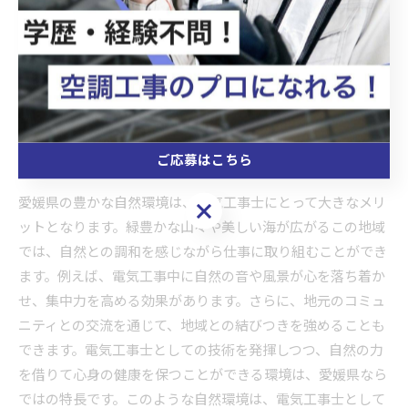
然は、電気工事士としてのスキルアップを図るための理想的
な環境を提供し、さらに地域社会とのつながりを深める機会
を与えてくれます。このような環境下で、電気工事士として
のキャリアを築くことは、安定した仕事と豊かな生活の両方
を手に入れることに繋がります。
ご応募はこちら
自然環境と電気工事士の関係性
愛媛県の豊かな自然環境は、電気工事士にとって大きなメリ
ご応募はこちら
ットとなります。緑豊かな山々や美しい海が広がるこの地域
では、自然との調和を感じながら仕事に取り組むことができ
ます。例えば、電気工事中に自然の音や風景が心を落ち着か
せ、集中力を高める効果があります。さらに、地元のコミュ
ニティとの交流を通じて、地域との結びつきを強めることも
できます。電気工事士としての技術を発揮しつつ、自然の力
を借りて心身の健康を保つことができる環境は、愛媛県なら
ではの特長です。このような自然環境は、電気工事士として