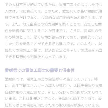
地域密着型のプロジェクトで社会貢献
での人材不足が続いているため、電気工事士のスキルを持つ
愛媛県での地域貢献活動に参加する意義
人材は非常に貴重です。このため、愛媛県では高い報酬が期
電気工事士としての社会的責任と役割
待できるだけでなく、長期的な雇用契約を結ぶ機会も多いで
す。また、地元企業との協力関係を築くことで、安定した案
地域社会での電気工事士の影響力
件を継続的に受注することが可能です。さらに、愛媛県の仕
信頼関係を築くことで得られる長期案件の魅力
事の特徴として、働く環境が整備されており、健康的で充実
長期案件で安定した収入を得る方法
した生活を送ることができる点も魅力です。このように、愛
信頼を基盤にした仕事の継続性
媛県での電気工事業は、経済的安定とキャリアの成長を両立
愛媛県での長期案件を得るためのポイント
できる理想的な選択肢となっています。
信頼関係がもたらす仕事の拡大
長期的な協力関係の築き方
愛媛県での電気工事士の需要と将来性
確固たる信頼が生む仕事の安定
愛媛県では、電気工事士の需要が年々高まっています。特
技術向上と安定収入を両立させる愛媛県の電気工事
に、再生可能エネルギーの導入が進む中、太陽光発電や電気
士
自動車用の充電設備など、新しい分野での技術が求められて
技術向上を支える職場環境
います。これは地元だけでなく、全国的な動向でもあり、愛
媛県ではこの需要を満たすための取り組みが進んでいます。
安定収入を実現するための戦略