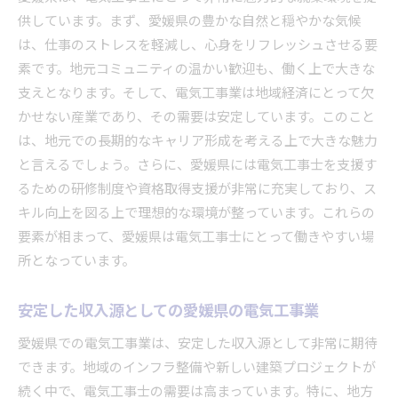
実践的な技術を身につけるための協力関係
供しています。まず、愛媛県の豊かな自然と穏やかな気候
地元企業から学ぶ最新技術
は、仕事のストレスを軽減し、心身をリフレッシュさせる要
スキルと経験が磨かれる環境で働く
素です。地元コミュニティの温かい歓迎も、働く上で大きな
愛媛県の自然環境が電気工事士の働きやすさを促進
支えとなります。そして、電気工事業は地域経済にとって欠
自然に囲まれた職場環境の魅力
かせない産業であり、その需要は安定しています。このこと
愛媛県の気候が与えるモチベーションへの影響
は、地元での長期的なキャリア形成を考える上で大きな魅力
と言えるでしょう。さらに、愛媛県には電気工事士を支援す
自然環境が電気工事士に与えるリフレッシュ効
るための研修制度や資格取得支援が非常に充実しており、ス
果
キル向上を図る上で理想的な環境が整っています。これらの
愛媛県の自然が生む仕事のしやすさ
要素が相まって、愛媛県は電気工事士にとって働きやすい場
自然環境と電気工事士の関係性
所となっています。
愛媛県の自然がもたらす仕事の活力
協力業者募集を通じて地域社会に貢献する電気工事
安定した収入源としての愛媛県の電気工事業
士の役割
愛媛県での電気工事業は、安定した収入源として非常に期待
地域社会に貢献する電気工事士の存在意義
できます。地域のインフラ整備や新しい建築プロジェクトが
協力業者としての地域貢献の方法
続く中で、電気工事士の需要は高まっています。特に、地方