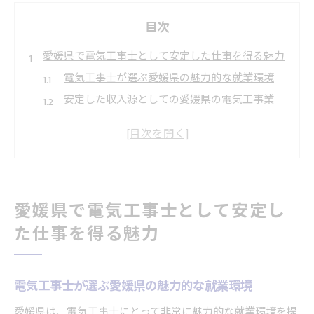
目次
愛媛県で電気工事士として安定した仕事を得る魅力
電気工事士が選ぶ愛媛県の魅力的な就業環境
安定した収入源としての愛媛県の電気工事業
愛媛県での電気工事士の需要と将来性
電気工事士が愛媛県で得られる安定感
愛媛県で電気工事士として働く利点
地元密着型の仕事としての電気工事士の魅力
愛媛県で電気工事士として安定し
地元企業との協力で電気工事士のスキルを高めるチ
ャンス
た仕事を得る魅力
協力業者としてスキルを磨く方法
地元企業との連携でスキルアップ
電気工事士が選ぶ愛媛県の魅力的な就業環境
愛媛県でのスキル向上の機会を活かす
愛媛県は、電気工事士にとって非常に魅力的な就業環境を提