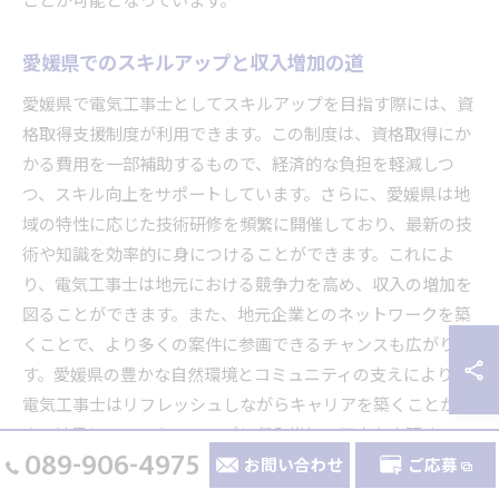
ことが可能となっています。
愛媛県でのスキルアップと収入増加の道
愛媛県で電気工事士としてスキルアップを目指す際には、資
格取得支援制度が利用できます。この制度は、資格取得にか
かる費用を一部補助するもので、経済的な負担を軽減しつ
つ、スキル向上をサポートしています。さらに、愛媛県は地
域の特性に応じた技術研修を頻繁に開催しており、最新の技
術や知識を効率的に身につけることができます。これによ
り、電気工事士は地元における競争力を高め、収入の増加を
図ることができます。また、地元企業とのネットワークを築
くことで、より多くの案件に参画できるチャンスも広がりま
す。愛媛県の豊かな自然環境とコミュニティの支えにより、
電気工事士はリフレッシュしながらキャリアを築くことがで
き、結果としてスキルアップと収入増加の両方を実現するこ
089-906-4975
とが可能です。
お問い合わせ
ご応募