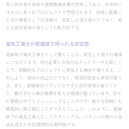
若い技術者の育成や資格取得支援が充実しており、将来的に
技術と収入の両立を可能にする愛媛県の魅力
はさらに多くのプロジェクトが予想されます。地域に密着し
愛媛県でのスキルアップと収入増加の道
た協力業者としての活動は、安定した収入源だけでなく、新
電気工事士が挑戦する安定と成長
たな技術習得の場としても魅力的です。
愛媛県で実現するキャリアの安定性
地域密着型の仕事で電気工事士としてのキャリアを
電気工事士が愛媛県で得られる安定感
築く方法
愛媛県で電気工事士として働くことは、安定した収入の確保
地域密着型の仕事の利点と魅力
につながります。地元企業との強力なネットワークを築くこ
キャリア形成に役立つ地元での活動
とで、長期的なプロジェクトに参加する機会が増えます。こ
愛媛県で築く電気工事士としてのキャリア
れにより、技術の向上だけでなく、経済的安定も実現可能で
地元での経験を活かしたキャリアパス
す。また、愛媛県はリラックスできる自然環境を備えてお
り、働き手の心身の健康を支える環境が整っています。日々
地域密着型の仕事がもたらす成長機会
の業務の中でリフレッシュすることができ、新たな挑戦にも
愛媛県でのキャリア構築術
積極的に取り組むことができるでしょう。このように、愛媛
愛媛県での協力業者募集情報を活用して理想の職場
県での電気工事士としてのキャリアは、バランスの取れた生
を発見
活を送るための理想的な選択肢です。