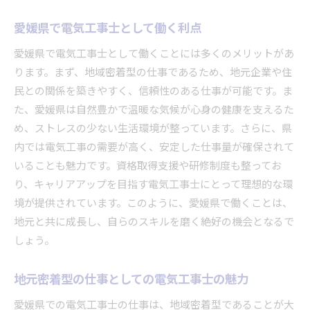
効果的な情報収集と職場選びのコツ
理想的な協力業者を見つける方法
愛媛県で電気工事士として働く利点
愛媛県での最適な職場探しのポイント
愛媛県で電気工事士として働くことには多くのメリットがあ
協力業者募集情報を活用した職場選定法
ります。まず、地域密着型の仕事であるため、地元企業や住
愛媛県でのキャリアチャンスを広げる情報活用
民との関係を築きやすく、信頼性のある仕事が可能です。ま
法
た、愛媛県は自然豊かで温暖な気候が心身の健康を支えるた
理想の職場を見つけるための具体的なステップ
め、ストレスの少ない生活環境が整っています。さらに、県
内では電気工事の需要が高く、安定した仕事量が確保されて
いることも魅力です。資格取得支援や研修制度も整ってお
り、キャリアアップを目指す電気工事士にとって理想的な環
境が提供されています。このように、愛媛県で働くことは、
地元と共に成長し、自らのスキルを磨く絶好の機会となるで
しょう。
地元密着型の仕事としての電気工事士の魅力
愛媛県での電気工事士の仕事は、地域密着型であることが大